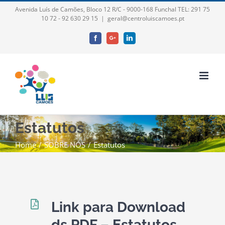
Skip
Avenida Luís de Camões, Bloco 12 R/C - 9000-168 Funchal TEL: 291 75
10 72 - 92 630 29 15
|
geral@centroluiscamoes.pt
to
content
Facebook
Google+
LinkedIn
Estatutos
Home
/
SOBRE NÓS
/
Estatutos
Link para Download
ds PDF – Estatutos